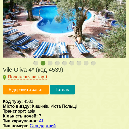
Vile Oliva 4* (код 4539)
Положення на карті
Відправити запит
Готель
Код туру:
4539
Місто виїзду:
Кишинів, міста Польщі
Транспорт:
авіа
Кількість ночей:
7
Тип харчування:
AI
Тип номера:
Стандартний