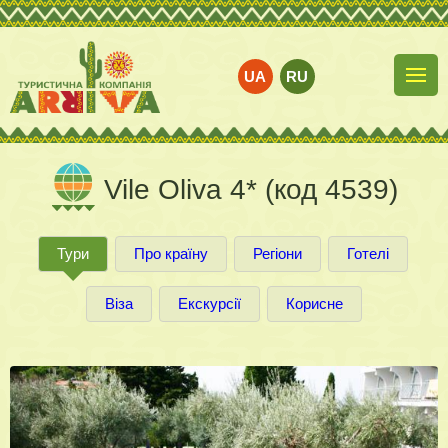
UA
RU
Vile Oliva 4* (код 4539)
Тури
Про країну
Регіони
Готелі
Віза
Екскурсії
Корисне