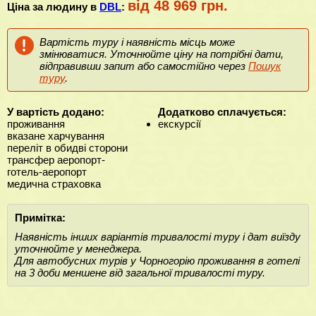
від 48 969 грн.
Ціна за людину в
DBL
:
Вартість туру і наявність місць може
змінюватися. Уточнюйте ціну на потрібні дати,
відправивши запит або самостійно через
Пошук
туру
.
У вартість додано:
Додатково сплачується:
проживання
екскурсії
вказане харчування
переліт в обидві сторони
трансфер аеропорт-
готель-аеропорт
медична страховка
Примітка:
Наявність інших варіантів тривалості туру і дат виїзду
уточнюйте у менеджера.
Для автобусних турів у Чорногорію проживання в готелі
на 3 доби меншене від загальної тривалості туру.