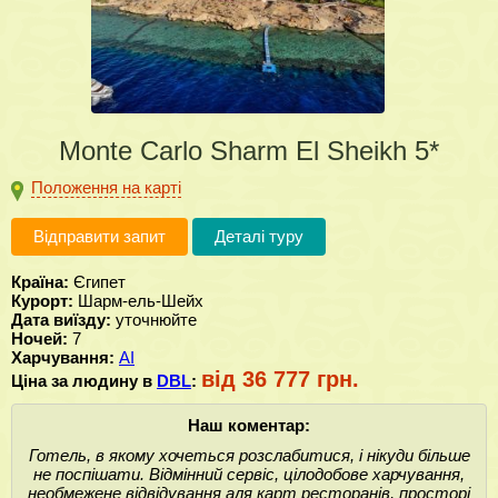
Monte Carlo Sharm El Sheikh 5*
Положення на карті
Відправити запит
Деталі туру
Країна:
Єгипет
Курорт:
Шарм-ель-Шейх
Дата виїзду:
уточнюйте
Ночей:
7
Харчування:
AI
від 36 777 грн.
Ціна за людину в
DBL
:
Наш коментар:
Готель, в якому хочеться розслабитися, і нікуди більше
не поспішати. Відмінний сервіс, цілодобове харчування,
необмежене відвідування аля карт ресторанів, просторі