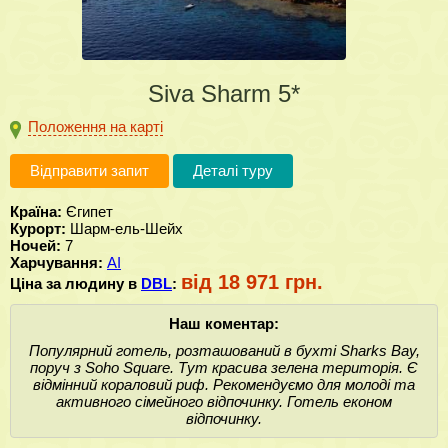
Siva Sharm 5*
Положення на карті
Відправити запит
Деталі туру
Країна:
Єгипет
Курорт:
Шарм-ель-Шейх
Ночей:
7
Харчування:
AI
від 18 971 грн.
Ціна за людину в
DBL
:
Наш коментар:
Популярний готель, розташований в бухті Sharks Bay,
поруч з Soho Square. Тут красива зелена територія. Є
відмінний кораловий риф. Рекомендуємо для молоді та
активного сімейного відпочинку. Готель економ
відпочинку.