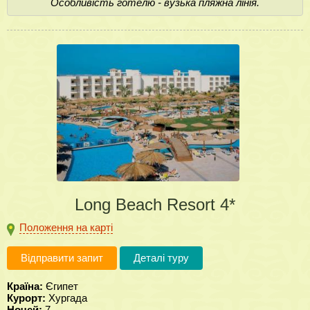
Особливість готелю - вузька пляжна лінія.
Long Beach Resort 4*
Положення на карті
Відправити запит
Деталі туру
Країна:
Єгипет
Курорт:
Хургада
Ночей:
7