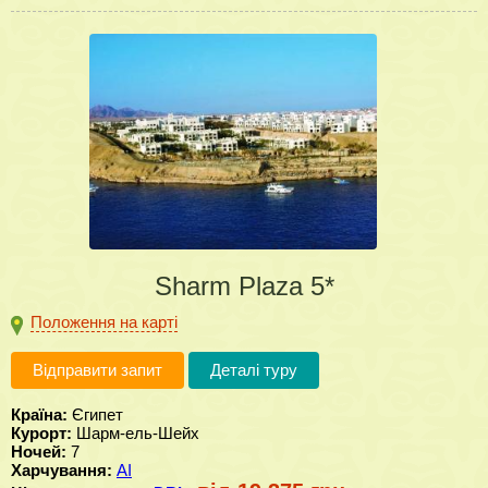
Sharm Plaza 5*
Положення на карті
Відправити запит
Деталі туру
Країна:
Єгипет
Курорт:
Шарм-ель-Шейх
Ночей:
7
Харчування:
AI