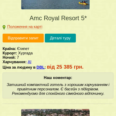
Amc Royal Resort 5*
Положення на карті
Відправити запит
Деталі туру
Країна:
Єгипет
Курорт:
Хургада
Ночей:
7
Харчування:
AI
від 25 385 грн.
Ціна за людину в
DBL
:
Наш коментар:
Затишний компактний готель з хорошим харчуванням і
привітним персоналом. Є басейн з підігрівом.
Рекомендуємо для спокійного сімейного відпочинку.