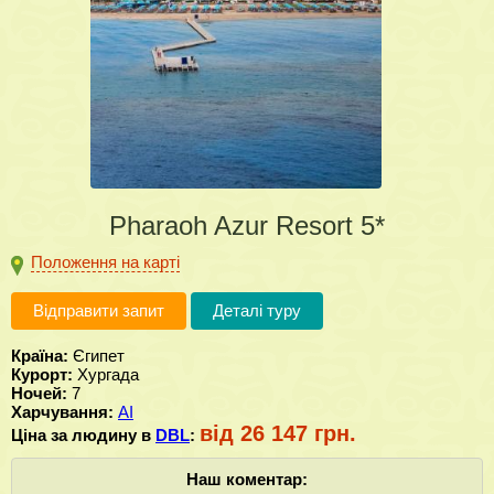
Pharaoh Azur Resort 5*
Положення на карті
Відправити запит
Деталі туру
Країна:
Єгипет
Курорт:
Хургада
Ночей:
7
Харчування:
AI
від 26 147 грн.
Ціна за людину в
DBL
:
Наш коментар: