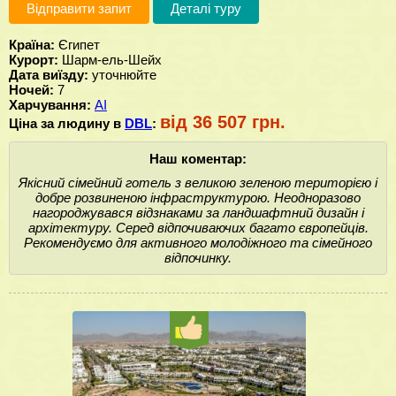
Відправити запит
Деталі туру
Країна:
Єгипет
Курорт:
Шарм-ель-Шейх
Дата виїзду:
уточнюйте
Ночей:
7
Харчування:
AI
від 36 507 грн.
Ціна за людину в
DBL
:
Наш коментар:
Якісний сімейний готель з великою зеленою територією і
добре розвиненою інфраструктурою. Неодноразово
нагороджувався відзнаками за ландшафтний дизайн і
архітектуру. Серед відпочиваючих багато європейців.
Рекомендуємо для активного молодіжного та сімейного
відпочинку.