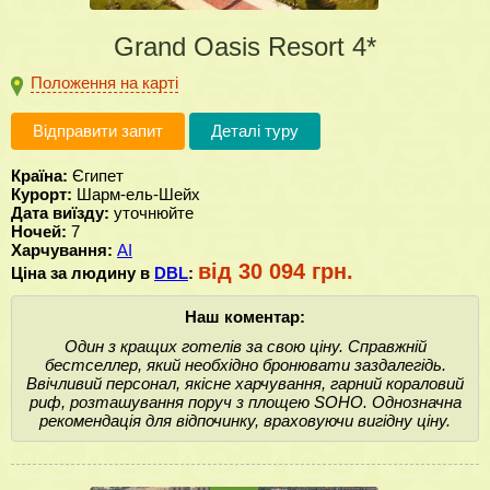
Grand Oasis Resort 4*
Положення на карті
Відправити запит
Деталі туру
Країна:
Єгипет
Курорт:
Шарм-ель-Шейх
Дата виїзду:
уточнюйте
Ночей:
7
Харчування:
AI
від 30 094 грн.
Ціна за людину в
DBL
:
Наш коментар:
Один з кращих готелів за свою ціну. Справжній
бестселлер, який необхідно бронювати заздалегідь.
Ввічливий персонал, якісне харчування, гарний кораловий
риф, розташування поруч з площею SOHO. Однозначна
рекомендація для відпочинку, враховуючи вигідну ціну.