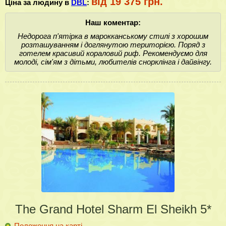
від 19 375 грн.
Ціна за людину в
DBL
:
Наш коментар:
Недорога п'ятірка в марокканському стилі з хорошим
розташуванням і доглянутою територією. Поряд з
готелем красивий кораловий риф. Рекомендуємо для
молоді, сім'ям з дітьми, любителів снорклінга і дайвінгу.
The Grand Hotel Sharm El Sheikh 5*
Положення на карті