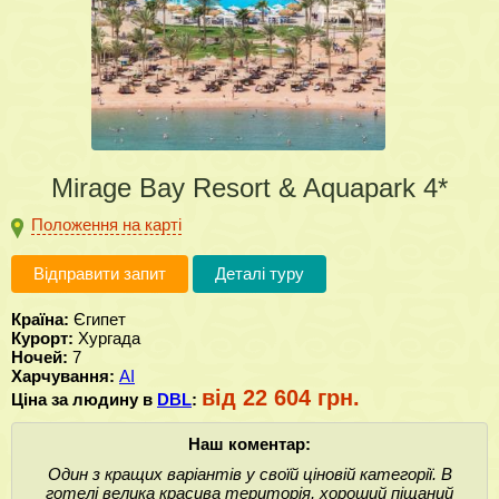
Mirage Bay Resort & Aquapark 4*
Положення на карті
Відправити запит
Деталі туру
Країна:
Єгипет
Курорт:
Хургада
Ночей:
7
Харчування:
AI
від 22 604 грн.
Ціна за людину в
DBL
:
Наш коментар:
Один з кращих варіантів у своїй ціновій категорії. В
готелі велика красива територія, хороший піщаний