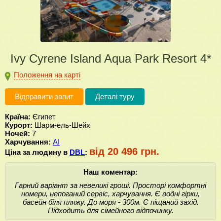
Ivy Cyrene Island Aqua Park Resort 4*
Положення на карті
Відправити запит
Деталі туру
Країна:
Єгипет
Курорт:
Шарм-ель-Шейх
Ночей:
7
Харчування:
AI
від 20 496 грн.
Ціна за людину в
DBL
:
Наш коментар:
Гарний варіант за невеликі гроші. Просторі комфортні
номери, непоганий сервіс, харчування. Є водні гірки,
басейн біля пляжу. До моря - 300м. Є піщаний захід.
Підходить для сімейного відпочинку.