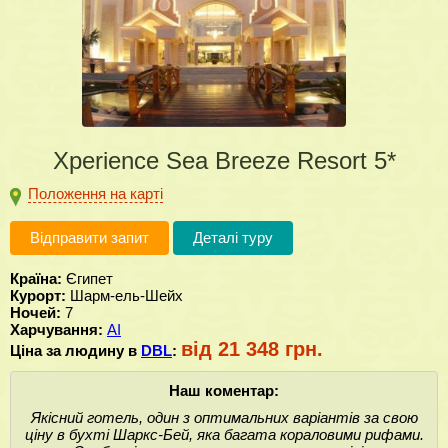
Xperience Sea Breeze Resort 5*
Положення на карті
Відправити запит
Деталі туру
Країна:
Єгипет
Курорт:
Шарм-ель-Шейх
Ночей:
7
Харчування:
AI
від 21 348 грн.
Ціна за людину в
DBL
:
Наш коментар:
Якісний готель, один з оптимальних варіантів за свою
ціну в бухті Шаркс-Бей, яка багата кораловими рифами.