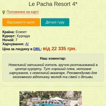
Le Pacha Resort 4*
Положення на карті
Відправити запит
Деталі туру
Країна:
Єгипет
Курорт:
Хургада
Ночей:
7
Харчування:
AI
від 22 335 грн.
Ціна за людину в
DBL
:
Наш коментар:
Невеликий затишний готель зручно розташований в
центрі курорту. Тут хороший пляж, непогане
харчування, є невеликий аквапарк. Рекомендуємо для
економного відпочинку молоді та сімей з дітьми.