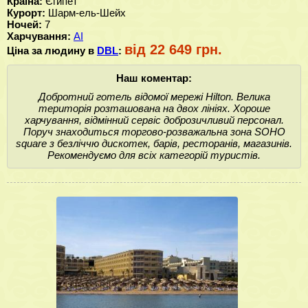
Країна:
Єгипет
Курорт:
Шарм-ель-Шейх
Ночей:
7
Харчування:
AI
від 22 649 грн.
Ціна за людину в
DBL
:
Наш коментар:
Добротний готель відомої мережі Hilton. Велика
територія розташована на двох лініях. Хороше
харчування, відмінний сервіс доброзичливий персонал.
Поруч знаходиться торгово-розважальна зона SOHO
square з безліччю дискотек, барів, ресторанів, магазинів.
Рекомендуємо для всіх категорій туристів.