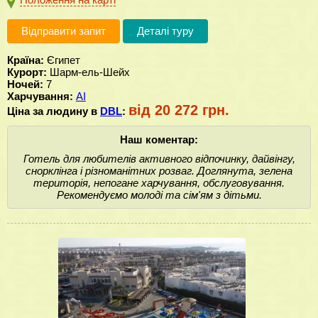
Відправити запит
Деталі туру
Країна:
Єгипет
Курорт:
Шарм-ель-Шейх
Ночей:
7
Харчування:
AI
від 20 272 грн.
Ціна за людину в
DBL
:
Наш коментар:
Готель для любителів активного відпочинку, дайвінгу,
снорклінга і різноманітних розваг. Доглянута, зелена
територія, непогане харчування, обслуговування.
Рекомендуємо молоді та сім'ям з дітьми.