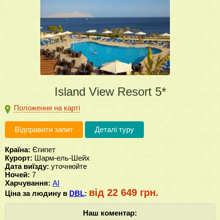
Island View Resort 5*
Положення на карті
Відправити запит
Деталі туру
Країна:
Єгипет
Курорт:
Шарм-ель-Шейх
Дата виїзду:
уточнюйте
Ночей:
7
Харчування:
AI
від 22 649 грн.
Ціна за людину в
DBL
:
Наш коментар: