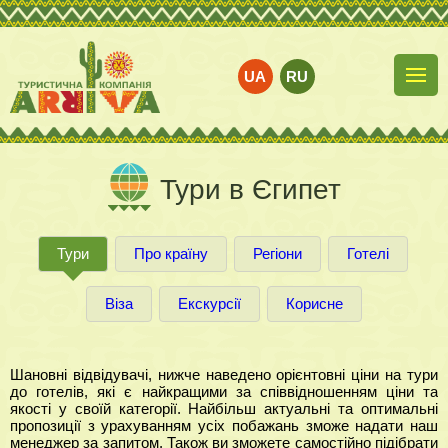
UA
RU
Тури в Єгипет
Тури
Про країну
Регіони
Готелі
Віза
Екскурсії
Корисне
Шановні відвідувачі, нижче наведено орієнтовні ціни на тури
до готелів, які є найкращими за співвідношенням ціни та
якості у своїй категорії. Найбільш актуальні та оптимальні
пропозиції з урахуванням усіх побажань зможе надати наш
менеджер за запитом. Також ви зможете самостійно підібрати