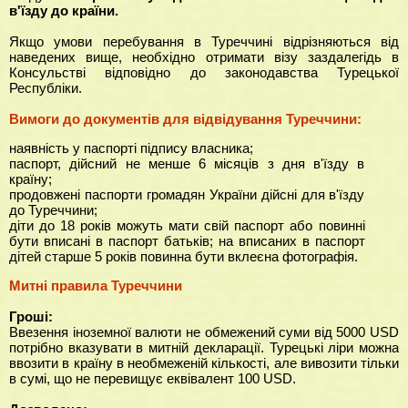
в'їзду до країни.
Якщо умови перебування в Туреччині відрізняються від
наведених вище, необхідно отримати візу заздалегідь в
Консульстві відповідно до законодавства Турецької
Республіки.
Вимоги до документів
для відвідування Туреччини:
наявність у паспорті підпису власника;
паспорт, дійсний не менше 6 місяців з дня в'їзду в
країну;
продовжені паспорти громадян України дійсні для в'їзду
до Туреччини;
діти до 18 років можуть мати свій паспорт або повинні
бути вписані в паспорт батьків; на вписаних в паспорт
дітей старше 5 років повинна бути вклеєна фотографія.
Митні правила Туреччини
Гроші:
Ввезення іноземної валюти не обмежений суми від 5000 USD
потрібно вказувати в митній декларації. Турецькі ліри можна
ввозити в країну в необмеженій кількості, але вивозити тільки
в сумі, що не перевищує еквівалент 100 USD.