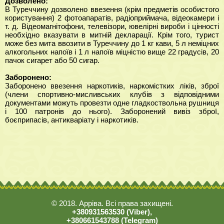
Дозволено:
В Туреччину дозволено ввезення (крім предметів особистого
користування) 2 фотоапаратів, радіоприймача, відеокамери і
т. д. Відеомагнітофони, телевізори, ювелірні вироби і цінності
необхідно вказувати в митній декларації. Крім того, турист
може без мита ввозити в Туреччину до 1 кг кави, 5 л неміцних
алкогольних напоїв і 1 л напоїв міцністю вище 22 градусів, 20
пачок сигарет або 50 сигар.
Заборонено:
Заборонено ввезення наркотиків, наркомістких ліків, зброї
(члени спортивно-мисливських клубів з відповідними
документами можуть провезти одне гладкоствольна рушниця
і 100 патронів до нього). Заборонений вивіз зброї,
боєприпасів, антикваріату і наркотиків.
© 2018. Арріва. Всі права захищені.
+380931563530 (Viber),
+380661543788 (Telegram)