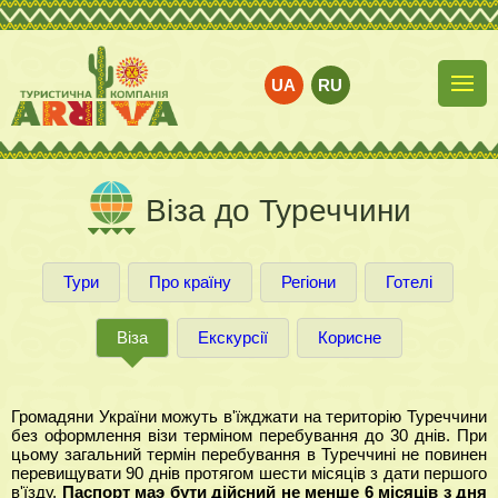
UA
RU
Віза до Туреччини
Тури
Про країну
Регіони
Готелі
Віза
Екскурсії
Корисне
Громадяни України можуть в'їжджати на територію Туреччини
без оформлення візи терміном перебування до 30 днів. При
цьому загальний термін перебування в Туреччині не повинен
перевищувати 90 днів протягом шести місяців з дати першого
в'їзду.
Паспорт маэ бути дійсний не менше 6 місяців з дня