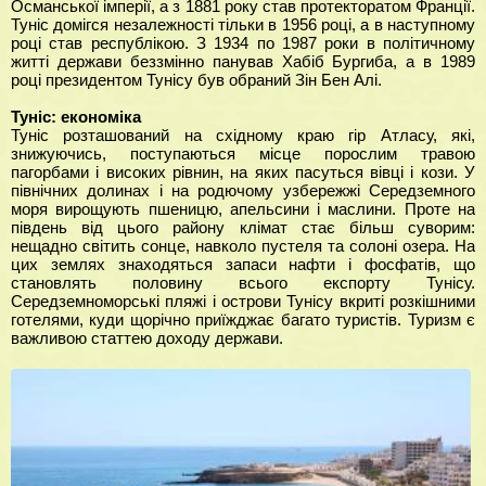
Османської імперії, а з 1881 року став протекторатом Франції.
Туніс домігся незалежності тільки в 1956 році, а в наступному
році став республікою. З 1934 по 1987 роки в політичному
житті держави беззмінно панував Хабіб Бургиба, а в 1989
році президентом Тунісу був обраний Зін Бен Алі.
Туніс: економіка
Туніс розташований на східному краю гір Атласу, які,
знижуючись, поступаються місце порослим травою
пагорбами і високих рівнин, на яких пасуться вівці і кози. У
північних долинах і на родючому узбережжі Середземного
моря вирощують пшеницю, апельсини і маслини. Проте на
південь від цього району клімат стає більш суворим:
нещадно світить сонце, навколо пустеля та солоні озера. На
цих землях знаходяться запаси нафти і фосфатів, що
становлять половину всього експорту Тунісу.
Середземноморські пляжі і острови Тунісу вкриті розкішними
готелями, куди щорічно приїжджає багато туристів. Туризм є
важливою статтею доходу держави.