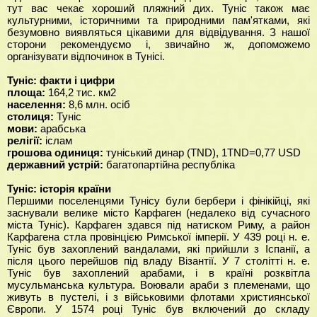
тут вас чекає хороший пляжний дих. Туніс також має
культурними, історичними та природними пам'ятками, які
безумовно виявляться цікавими для відвідування. З нашої
сторони рекомендуємо і, звичайно ж, допоможемо
організувати відпочинок в Тунісі.
Туніс: факти і цифри
площа:
164,2 тис. км2
населення:
8,6 млн. осіб
столиця:
Туніс
мови:
арабська
релігії:
іслам
грошова одиниця:
туніський динар (TND), 1TND=0,77 USD
державний устрій:
багатопартійна республіка
Туніс: історія країни
Першими поселенцями Тунісу були бербери і фінікійці, які
заснували велике місто Карфаген (недалеко від сучасного
міста Туніс). Карфаген здався під натиском Риму, а район
Карфагена стла провінцією Римської імперії. У 439 році н. е.
Туніс був захоплений вандалами, які прийшли з Іспанії, а
після цього перейшов під владу Візантії. У 7 столітті н. е.
Туніс був захоплений арабами, і в країні розквітла
мусульманська культура. Воювали араби з племенами, що
живуть в пустелі, і з військовими флотами християнської
Європи. У 1574 році Туніс був включений до складу