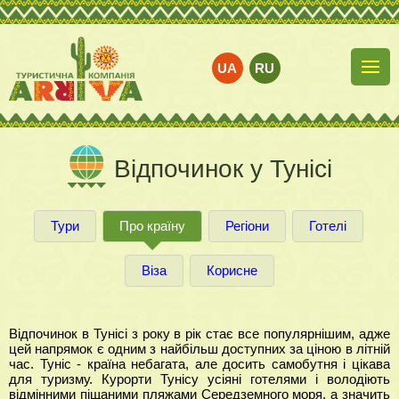
UA
RU
Відпочинок у Тунісі
Тури
Про країну
Регіони
Готелі
Віза
Корисне
Відпочинок в Тунісі з року в рік стає все популярнішим, адже
цей напрямок є одним з найбільш доступних за ціною в літній
час. Туніс - країна небагата, але досить самобутня і цікава
для туризму. Курорти Тунісу усіяні готелями і володіють
відмінними піщаними пляжами Середземного моря, а значить