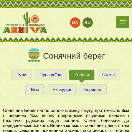
UA
RU
Сонячний берег
Тури
Про країну
Регіони
Готелі
Віза
Екскурсії
Корисне
Сонячний Берег являє собою пляжну смугу, протяжністю 8км
і шириною 40м, всіяну природними піщаними дюнами і
безліччю рідкісних видів рослин. Клімат близький до
середземноморського. Велика кількість сонячних днів в літній
період, унікальне поєднання хвойної рослинності з теплою