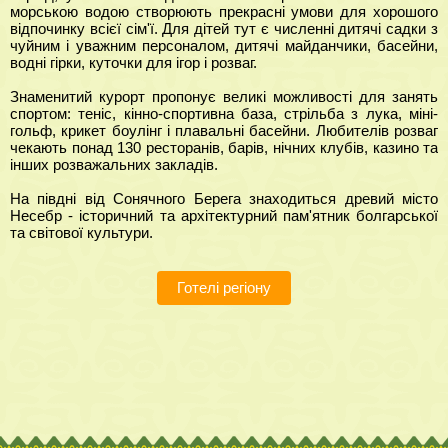
морською водою створюють прекрасні умови для хорошого
відпочинку всієї сім'ї. Для дітей тут є численні дитячі садки з
чуйним і уважним персоналом, дитячі майданчики, басейни,
водні гірки, куточки для ігор і розваг.
Знаменитий курорт пропонує великі можливості для занять
спортом: теніс, кінно-спортивна база, стрільба з лука, міні-
гольф, крикет боулінг і плавальні басейни. Любителів розваг
чекають понад 130 ресторанів, барів, нічних клубів, казино та
інших розважальних закладів.
На півдні від Сонячного Берега знаходиться древий місто
Несебр - історичний та архітектурний пам'ятник болгарської
та світової культури.
Готелі регіону