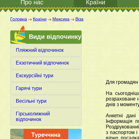
Про нас
Країни
Головна
Країни
Мексика
Віза
Види відпочинку
Пляжний відпочинок
Екзотичний відпочинок
Екскурсійні тури
Для громадян У
Гарячі тури
На сьогоднішн
розраховане н
Весільні тури
днів з момент
Гірськолижний
Анкетні дані
відпочинок
Інформація п
Роздрукований
з паспортом і
вірно, посадк