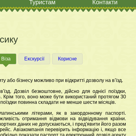
Туристам
Контакти
ксику
Віза
Екскурсії
Корисне
ту або бізнесу можливо при відкритті дозволу на в'їзд.
їзд. Дозвіл безкоштовне, дійсно для однієї поїздки,
. Крім того, воно може бути використаний протягом 30
 поїздки повинна складати не менше шести місяців.
латинськими літерами, як в закордонному паспорті.
жливість отримання відмови на відвідування країни.
портних даних не допускаються, і пред'явити його разом
 рейс. Авіакомпанія перевірить інформацію і, якщо все
еобхідно показати паспорт та електронний дозвіл агенту