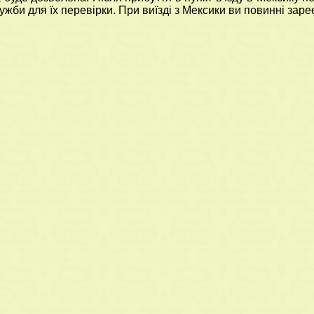
ужби для їх перевірки. При виїзді з Мексики ви повинні заре
ева і
Відгуки про нас
Тури з Молдови
т
Європейських м