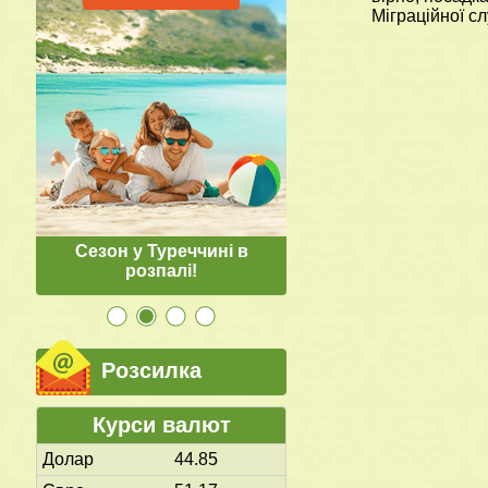
Міграційної сл
Сезон у Туреччині в
Тури в Грецію з Кишин
розпалі!
європейських міс
Розсилка
Курси валют
Долар
44.85