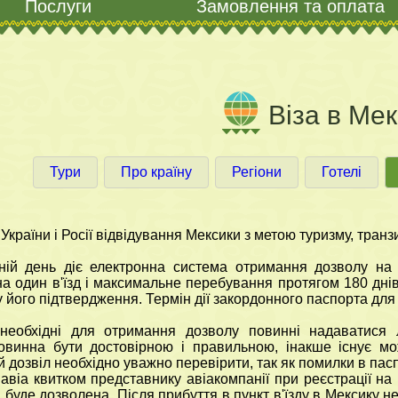
Послуги
Замовлення та оплата
Віза в Ме
Тури
Про країну
Регіони
Готелі
країни і Росії відвідування Мексики з метою туризму, транзи
ій день діє електронна система отримання дозволу на в'
а один в'їзд і максимальне перебування протягом 180 днів
у його підтвердження. Термін дії закордонного паспорта для
 необхідні для отримання дозволу повинні надаватися 
овинна бути достовірною і правильною, інакше існує мо
 дозвіл необхідно уважно перевірити, так як помилки в пас
 авіа квитком представнику авіакомпанії при реєстрації на
а буде дозволена. Після прибуття в пункт в'їзду в Мексику н