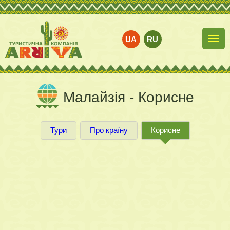
UA
RU
Малайзія - Корисне
Тури
Про країну
Корисне