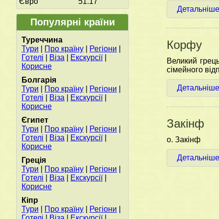
Євро
51.17
Детальніш
Популярні країни
Туреччина
Корфу
Тури
|
Про країну
|
Регіони
|
Готелі
|
Віза
|
Екскурсії
|
Великий грець
Корисне
сімейного від
Болгарія
Детальніш
Тури
|
Про країну
|
Регіони
|
Готелі
|
Віза
|
Екскурсії
|
Корисне
Єгипет
Закінф
Тури
|
Про країну
|
Регіони
|
Готелі
|
Віза
|
Екскурсії
|
о. Закінф
Корисне
Детальніш
Греція
Тури
|
Про країну
|
Регіони
|
Готелі
|
Віза
|
Екскурсії
|
Корисне
Кіпр
Тури
|
Про країну
|
Регіони
|
Готелі
|
Віза
|
Екскурсії
|