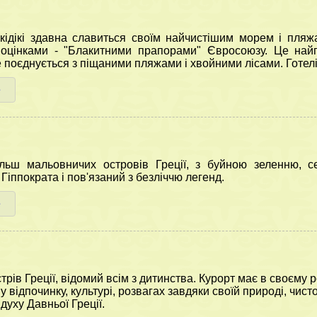
лкідікі здавна славиться своїм найчистішим морем і пля
 оцінками - "Блакитними прапорами" Євросоюзу. Це найпо
 поєднується з піщаними пляжами і хвойними лісами. Готелі 
е
ева і
Відгуки про нас
Тури з Молдови
льш мальовничих островів Греції, з буйною зеленню, с
т
Європейських м
Гіппократа і пов'язаний з безліччю легенд.
е
трів Греції, відомий всім з дитинства. Курорт має в своєму
у відпочинку, культурі, розвагах завдяки своїй природі, чис
уху Давньої Греції.