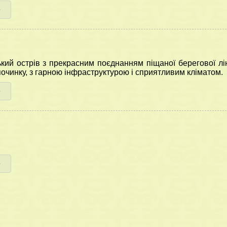
е
кий острів з прекрасним поєднанням піщаної берегової ліні
починку, з гарною інфраструктурою і сприятливим кліматом.
е
е