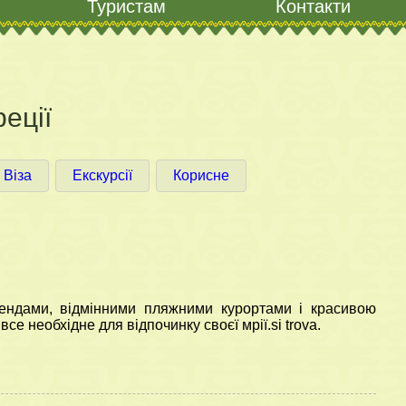
Туристам
Контакти
еції
Віза
Екскурсії
Корисне
ендами, відмінними пляжними курортами і красивою
е необхідне для відпочинку своєї мрії.si trova.