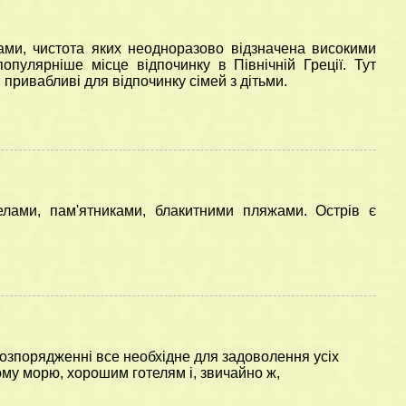
жами, чистота яких неодноразово відзначена високими
пулярніше місце відпочинку в Північній Греції. Тут
привабливі для відпочинку сімей з дітьми.
 і
Сезон у Туреччині в
елами, пам'ятниками, блакитними пляжами. Острів є
іст
розпалі!
 розпорядженні все необхідне для задоволення усіх
тому морю, хорошим готелям і, звичайно ж,