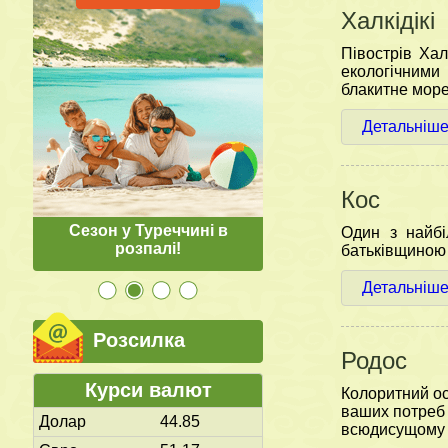
Халкідікі
Півострів Ха
екологічними
блакитне море
Детальніш
Кос
Сезон у Туреччині в
Тури в Грецію з Кишин
Один з найбі
розпалі!
європейських міс
батьківщиною 
Детальніш
Розсилка
Родос
Курси валют
Колоритний ос
ваших потреб 
Долар
44.85
всюдисущому д