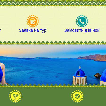
у
Заявка на тур
Замовити дзвінок