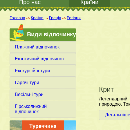
Про нас
Країни
Головна
Країни
Греція
Регіони
Види відпочинку
Пляжний відпочинок
Екзотичний відпочинок
Екскурсійні тури
Гарячі тури
Крит
Весільні тури
Легендарний 
природою. Тому
Гірськолижний
відпочинок
Детальніш