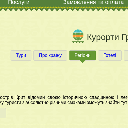
Послуги
Замовлення та оплата
Курорти Гр
Тури
Про країну
Регіони
Готелі
острів Крит відомий своєю історичною спадщиною і лег
 туристи з абсолютно різними смаками зможуть знайти тут вс
е