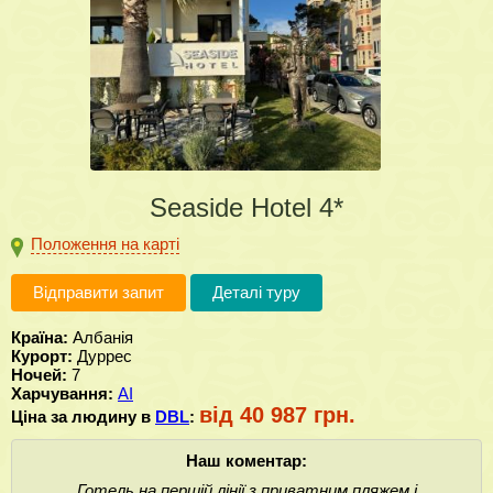
Seaside Hotel 4*
Положення на карті
Відправити запит
Деталі туру
Країна:
Албанія
Курорт:
Дуррес
Ночей:
7
Харчування:
AI
від 40 987 грн.
Ціна за людину в
DBL
:
Наш коментар:
Готель на першій лінії з приватним пляжем і