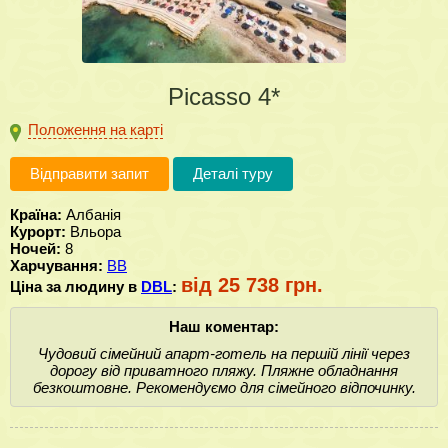
Picasso 4*
Положення на карті
Відправити запит
Деталі туру
Країна:
Албанія
Курорт:
Вльора
Ночей:
8
Харчування:
BB
від 25 738 грн.
Ціна за людину в
DBL
:
Наш коментар:
Чудовий сімейний апарт-готель на першій лінії через
дорогу від приватного пляжу. Пляжне обладнання
безкоштовне. Рекомендуємо для сімейного відпочинку.