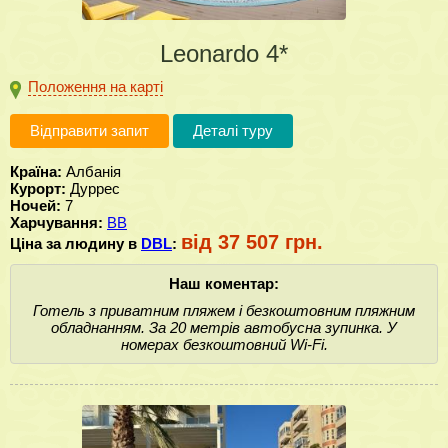
Leonardo 4*
Положення на карті
Відправити запит
Деталі туру
Країна:
Албанія
Курорт:
Дуррес
Ночей:
7
Харчування:
BB
від 37 507 грн.
Ціна за людину в
DBL
:
Наш коментар:
Готель з приватним пляжем і безкоштовним пляжним
обладнанням. За 20 метрів автобусна зупинка. У
номерах безкоштовний Wi-Fi.