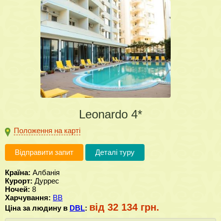
Leonardo 4*
Положення на карті
Відправити запит
Деталі туру
Країна:
Албанія
Курорт:
Дуррес
Ночей:
8
Харчування:
BB
від 32 134 грн.
Ціна за людину в
DBL
: