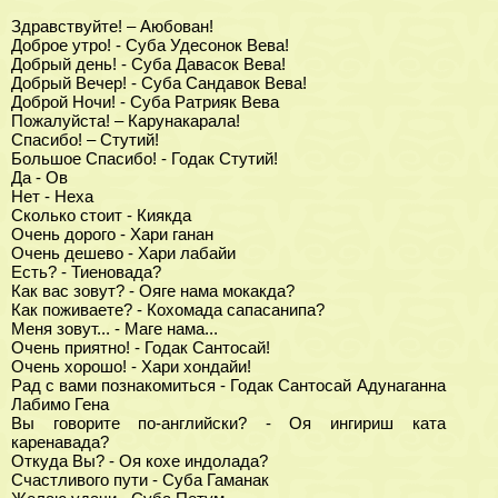
Здравствуйте! – Аюбован!
Доброе утро! - Суба Удесонок Вева!
Добрый день! - Суба Давасок Вева!
Добрый Вечер! - Суба Сандавок Вева!
Доброй Ночи! - Суба Ратрияк Вева
Пожалуйста! – Карунакарала!
Спасибо! – Стутий!
Большое Спасибо! - Годак Стутий!
Да - Ов
Нет - Неха
Сколько стоит - Киякда
Очень дорого - Хари ганан
Очень дешево - Хари лабайи
Есть? - Тиеновада?
Как вас зовут? - Ояге нама мокакда?
Как поживаете? - Кохомада сапасанипа?
Меня зовут... - Маге нама...
Очень приятно! - Годак Сантосай!
Очень хорошо! - Хари хондайи!
Рад с вами познакомиться - Годак Сантосай Адунаганна
Лабимо Гена
Вы говорите по-английски? - Оя ингириш ката
каренавада?
Откуда Вы? - Оя кохе индолада?
Счастливого пути - Суба Гаманак