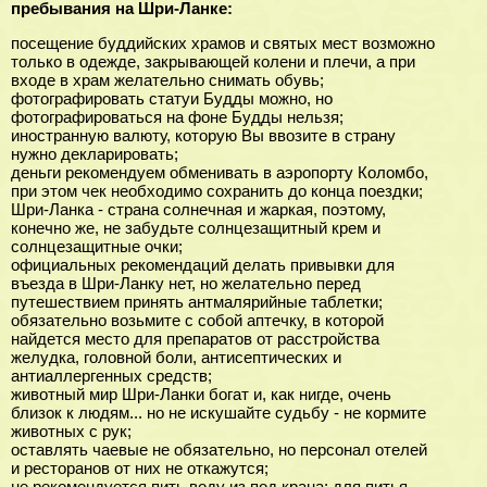
пребывания на Шри-Ланке:
посещение буддийских храмов и святых мест возможно
только в одежде, закрывающей колени и плечи, а при
входе в храм желательно снимать обувь;
фотографировать статуи Будды можно, но
фотографироваться на фоне Будды нельзя;
иностранную валюту, которую Вы ввозите в страну
нужно декларировать;
деньги рекомендуем обменивать в аэропорту Коломбо,
при этом чек необходимо сохранить до конца поездки;
Шри-Ланка - страна солнечная и жаркая, поэтому,
конечно же, не забудьте солнцезащитный крем и
солнцезащитные очки;
официальных рекомендаций делать привывки для
въезда в Шри-Ланку нет, но желательно перед
путешествием принять антмалярийные таблетки;
обязательно возьмите с собой аптечку, в которой
найдется место для препаратов от расстройства
желудка, головной боли, антисептических и
антиаллергенных средств;
животный мир Шри-Ланки богат и, как нигде, очень
близок к людям... но не искушайте судьбу - не кормите
животных с рук;
оставлять чаевые не обязательно, но персонал отелей
и ресторанов от них не откажутся;
не рекомендуется пить воду из под крана; для питья