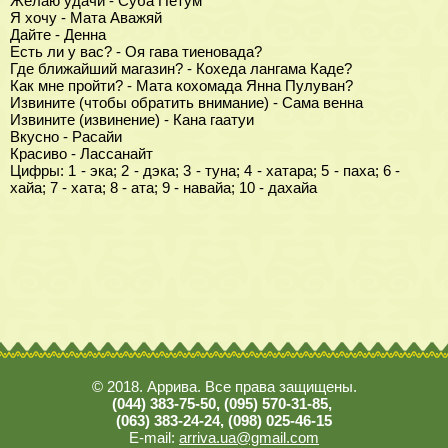
Желаю удачи - Суба Петум
Я хочу - Мата Аважяй
Дайте - Денна
Есть ли у вас? - Оя гава тиеновада?
Где ближайший магазин? - Кохеда лангама Каде?
Как мне пройти? - Мата кохомада Янна Пулуван?
Извините (чтобы обратить внимание) - Сама венна
Извините (извинение) - Кана гаатуи
Вкусно - Расайи
Красиво - Лассанайт
Цифры: 1 - эка; 2 - дэка; 3 - туна; 4 - хатара; 5 - паха; 6 -
хайа; 7 - хата; 8 - ата; 9 - навайа; 10 - дахайа
© 2018. Аррива. Все права защищены.
(044) 383-75-50, (095) 570-31-85,
(063) 383-24-24, (098) 025-46-15
E-mail:
arriva.ua@gmail.com