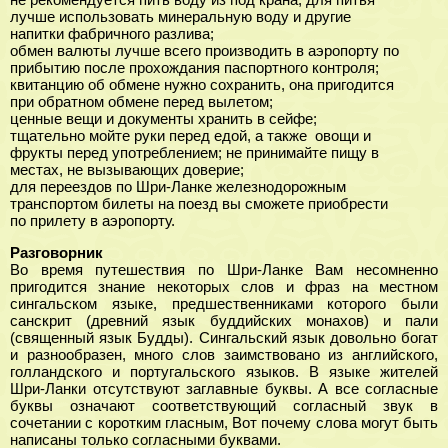
лучше использовать минеральную воду и другие
напитки фабричного разлива;
обмен валюты лучше всего производить в аэропорту по
прибытию после прохождания паспортного контроля;
квитанцию об обмене нужно сохранить, она пригодится
при обратном обмене перед вылетом;
ценные вещи и документы хранить в сейфе;
тщательно мойте руки перед едой, а также овощи и
фрукты перед употреблением; не принимайте пищу в
местах, не вызывающих доверие;
для переездов по Шри-Ланке железнодорожным
транспортом билеты на поезд вы сможете приобрести
по прилету в аэропорту.
Разговорник
Во время путешествия по Шри-Ланке Вам несомненно
пригодится знание некоторых слов и фраз на местном
сингальском языке, предшественниками которого были
санскрит (древний язык буддийских монахов) и пали
(священный язык Будды). Сингальский язык довольно богат
и разнообразен, много слов заимствовано из английского,
голландского и португальского языков. В языке жителей
Шри-Ланки отсутствуют заглавные буквы. А все согласные
буквы означают соответствующий согласный звук в
сочетании с коротким гласным, Вот почему слова могут быть
написаны только согласными буквами.