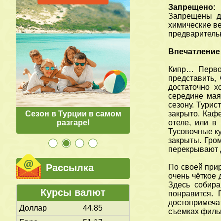
Запрещено:
Запрещены дл
химические ве
предваритель
Впечатление 
Кипр… Первое
представить,
достаточно х
середине мая
сезону. Турис
в
Сезон в Турции в самом
закрыто. Каф
разгаре!
отеле, или в
Тусовочные ку
закрыты. Гром
перекрывают 
Рассылка
По своей прир
очень чёткое 
Здесь собир
Курсы валют
понравится. 
достопримеча
Доллар
44.85
съемках филь