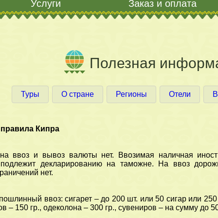
Услуги
Заказ и оплата
Полезная информа
Туры
О стране
Регионы
Отели
В
правила Кипра
на ввоз и вывоз валюты нет. Ввозимая наличная инос
 подлежит декларированию на таможне. На ввоз дорож
раничений нет.
ошлинный ввоз: сигарет – до 200 шт. или 50 сигар или 250 г
хов – 150 гр., одеколона – 300 гр., сувениров – на сумму до 
ля