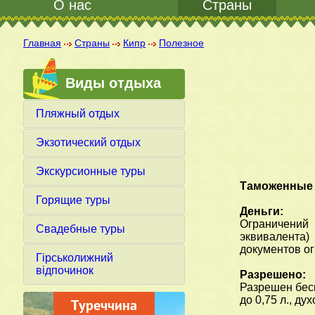
О нас
Страны
Главная
Страны
Кипр
Полезное
Виды отдыха
Пляжный отдых
Экзотический отдых
Экскурсионные туры
Таможенные 
Горящие туры
Деньги:
Ограничений 
Свадебные туры
эквивалента)
документов ог
Гірськолижний
відпочинок
Разрешено:
Разрешен бесп
до 0,75 л., ду
Греция открыта д
путешествий!