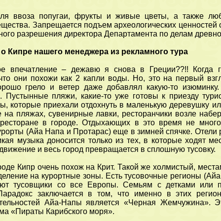
я ввоза попугаи, фрукты и живые цветы, а также люб
щества. Запрещается подъем археологических ценностей с
ного разрешения директора Департамента по делам древно
о Кипре нашего менеджера из рекламного тура
 впечатление – дежавю я снова в Греции??!! Когда г
 что они похожи как 2 капли воды. Но, это на первый вз
орошо грело и ветер даже добавлял какую-то изюминку
. Пустынные пляжи, какие-то уже готовы к приезду тури
ты, которые приехали отдохнуть в маленькую деревушку ил
е на пляжах, сувенирные лавки, ресторанчики возле набе
Отзывы о нас
Комфортный сезо
 ресторане в городе. Отдыхающих в это время не много
Египте!
рорты (Айа Напа и Протарас) еще в зимней спячке. Отели 
кая музыка доносится только из тех, в которые ходят мес
движение и весь город превращается в сплошную тусовку.
оде Кипр очень похож на Крит. Такой же холмистый, мест
деление на курортные зоны. Есть тусовочные регионы (Айа
ают тусовщики со все Европы. Семьям с детками или 
Парадокс заключается в том, что именно в этих регио
тельностей Айа-Напы является «Черная Жемчужина». Э
ма «Пираты Карибского моря».