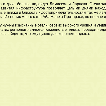
о отдыха больше подойдет Лимассол и Ларнака. Отели зд
развитая инфраструктура позволяет целыми днями наход
ные пляжи и близость к достопримечательностям так же я
ы. Их не так много как в Айа-Напе а Протарасе, но вполне 
му нужны изысканные отели, сервис высокого уровня и уед
 этих регионов являются каменистые пляжи. Проведя неде
есь найдет то, что ему нужно для хорошего отдыха.