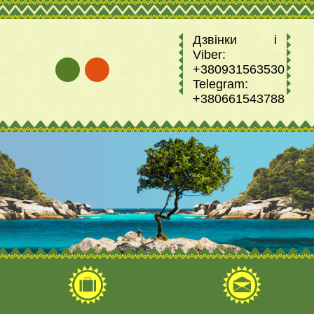
Дзвінки і
Viber:
+380931563530
Telegram:
+380661543788