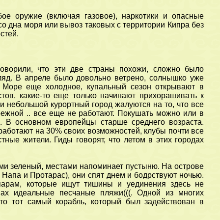
ое оружие (включая газовое), наркотики и опасные
о дна моря или вывоз таковых с территории Кипра без
стей.
оворили, что эти две страны похожи, сложно было
гляд. В апреле было довольно ветрено, солнышко уже
. Море еще холодное, купальный сезон открывают в
стов, какие-то еще только начинают прихорашивать к
и небольшой курортный город жалуются на то, что все
режной .. все еще не работают. Покушать можно или в
н в
Сезон в Турции в самом
. В основном европейцы старше среднего возраста.
разгаре!
работают на 30% своих возможностей, клубы почти все
тные жители. Гиды говорят, что летом в этих городах
ами зеленый, местами напоминает пустыню. На острове
 Напа и Протарас), они спят днем и бодрствуют ночью.
парам, которые ищут тишины и уединения здесь не
нах идеальные песчаные пляжи(((. Одной из многих
то тот самый корабль, который был задействован в