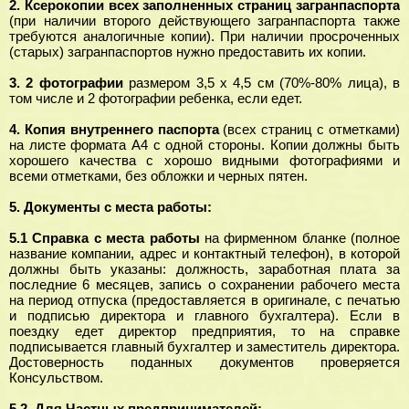
2.
Ксерокопии всех заполненных страниц загранпаспорта
(при наличии второго действующего загранпаспорта также
требуются аналогичные копии). При наличии просроченных
(старых) загранпаспортов нужно предоставить их копии.
3.
2 фотографии
размером 3,5 х 4,5 см (70%-80% лица), в
том числе и 2 фотографии ребенка, если едет.
4.
Копия внутреннего паспорта
(всех страниц с отметками)
на листе формата А4 с одной стороны. Копии должны быть
хорошего качества с хорошо видными фотографиями и
всеми отметками, без обложки и черных пятен.
5.
Документы с места работы:
5.1 Справка с места работы
на фирменном бланке (полное
название компании, адрес и контактный телефон), в которой
должны быть указаны: должность, заработная плата за
последние 6 месяцев, запись о сохранении рабочего места
на период отпуска (предоставляется в оригинале, с печатью
и подписью директора и главного бухгалтера). Если в
поездку едет директор предприятия, то на справке
подписывается главный бухгалтер и заместитель директора.
Достоверность поданных документов проверяется
Консульством.
5.2.
Для Частных предпринимателей: