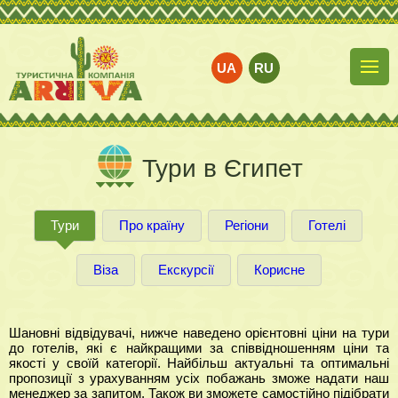
UA
RU
Тури в Єгипет
Тури
Про країну
Регіони
Готелі
Віза
Екскурсії
Корисне
Шановні відвідувачі, нижче наведено орієнтовні ціни на тури
до готелів, які є найкращими за співвідношенням ціни та
якості у своїй категорії. Найбільш актуальні та оптимальні
пропозиції з урахуванням усіх побажань зможе надати наш
менеджер за запитом. Також ви зможете самостійно підібрати