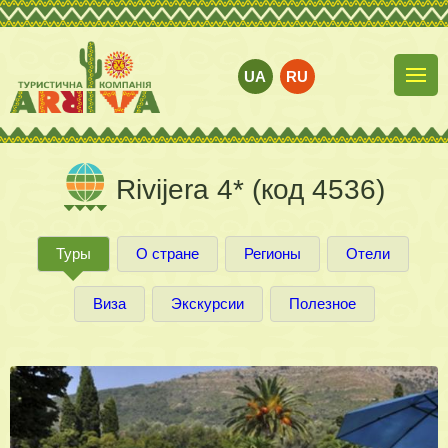
UA
RU
Rivijera 4* (код 4536)
Туры
О стране
Регионы
Отели
Виза
Экскурсии
Полезное