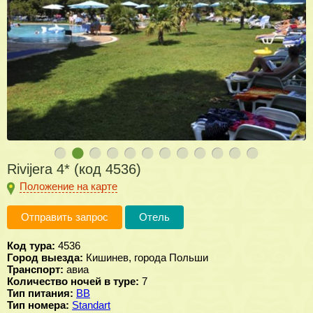
Rivijera 4* (код 4536)
Положение на карте
Отправить запрос
Отель
Код тура:
4536
Город выезда:
Кишинев, города Польши
Транспорт:
авиа
Количество ночей в туре:
7
Тип питания:
BB
Тип номера:
Standart