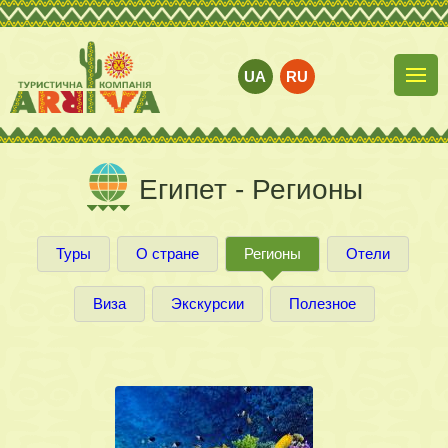
UA
RU
Египет - Регионы
Туры
О стране
Регионы
Отели
Виза
Экскурсии
Полезное