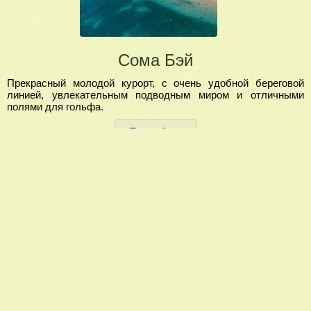
Сома Бэй
Прекрасный молодой курорт, с очень удобной береговой
линией, увлекательным подводным миром и отличными
полями для гольфа.
Подробнее
© 2018. Аррива. Все права защищены.
(044) 383-75-50, (095) 570-31-85,
(063) 383-24-24, (098) 025-46-15
E-mail:
arriva.ua@gmail.com
Карта сайта