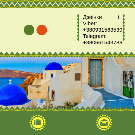
Дзвінки і
Viber:
+380931563530
Telegram:
+380661543788