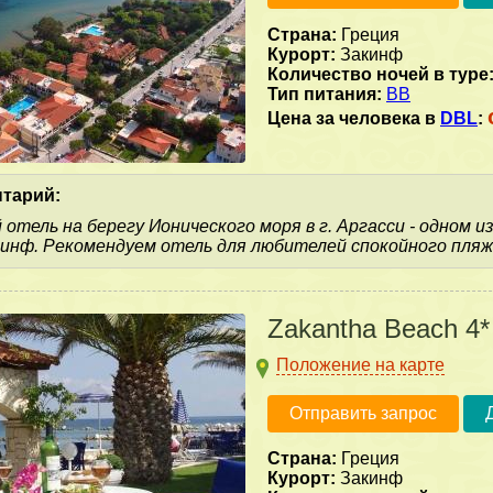
Страна:
Греция
Курорт:
Закинф
Количество ночей в туре
Тип питания:
BB
Цена за человека в
DBL
:
тарий:
отель на берегу Ионического моря в г. Аргасси - одном 
инф. Рекомендуем отель для любителей спокойного пляж
Zakantha Beach 4*
Положение на карте
Отправить запрос
Страна:
Греция
Курорт:
Закинф