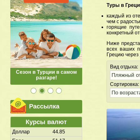
Туры в Грец
каждый из от
чем с радост
горящие путе
конкретный от
Ниже предст
всех ваших п
Грецию через
Вид отдыха:
Сезон в Турции в самом
Отзывы о нас
разгаре!
Сортировка:
Рассылка
Курсы валют
Доллар
44.85