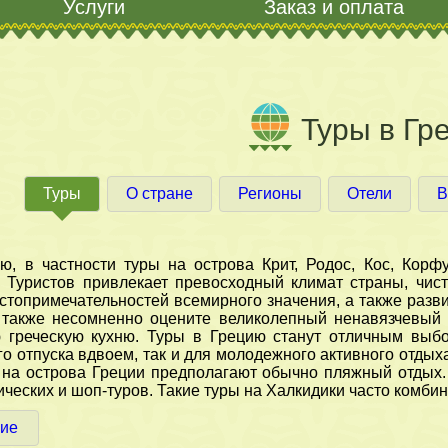
Услуги
Заказ и оплата
Туры в Гр
Туры
О стране
Регионы
Отели
В
ю, в частности туры на острова Крит, Родос, Кос, Корф
 Туристов привлекает превосходный климат страны, чист
стопримечательностей всемирного значения, а также разв
 также несомненно оцените великолепный ненавязчевый с
 греческую кухню. Туры в Грецию станут отличным выбо
о отпуска вдвоем, так и для молодежного активного отдых
 на острова Греции предполагают обычно пляжный отдых.
ческих и шоп-туров. Такие туры на Халкидики часто комб
ие