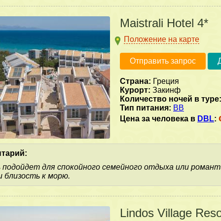
Maistrali Hotel 4*
Положение на карте
Отправить запрос
Страна:
Греция
Курорт:
Закинф
Количество ночей в туре
Тип питания:
BB
Цена за человека в
DBL
:
тарий:
 подойдет для спокойного семейного отдыха или романт
 близость к морю.
Lindos Village Res