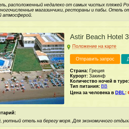
ь, расположенный недалеко от самых чистых пляжей Род
ногочисленные магазинчики, рестораны и пабы. Отель 
й атмосферой.
Astir Beach Hotel 3
Положение на карте
Отправить запрос
Страна:
Греция
Курорт:
Закинф
Количество ночей в туре
Тип питания:
BB
Цена за человека в
DBL
:
тарий:
 уютный отель на берегу моря. Для экономичного отдых