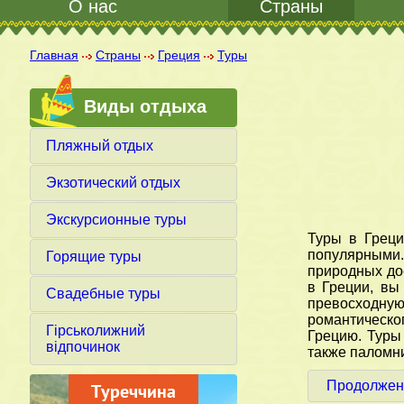
О нас
Страны
Главная
Страны
Греция
Туры
Виды отдыха
Пляжный отдых
Экзотический отдых
Экскурсионные туры
Туры в Греци
популярными.
Горящие туры
природных до
в Греции, вы
Свадебные туры
превосходную
романтическог
Гірськолижний
Грецию. Туры
відпочинок
также паломни
Продолжен
Греция открыта для
путешествий!