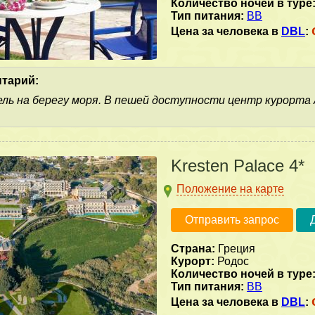
Количество ночей в туре
Тип питания:
BB
Цена за человека в
DBL
:
тарий:
ь на берегу моря. В пешей доступности центр курорта 
Kresten Palace 4*
Положение на карте
Отправить запрос
Страна:
Греция
Курорт:
Родос
Количество ночей в туре
Тип питания:
BB
Цена за человека в
DBL
: